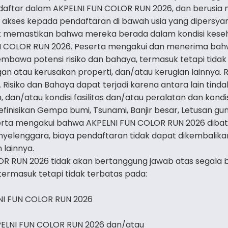
rdaftar dalam AKPELNI FUN COLOR RUN 2026, dan berusia 
akses kepada pendaftaran di bawah usia yang dipersyar
uk memastikan bahwa mereka berada dalam kondisi kese
UN COLOR RUN 2026. Peserta mengakui dan menerima bah
bawa potensi risiko dan bahaya, termasuk tetapi tidak
gan atau kerusakan properti, dan/atau kerugian lainnya. Ris
 Risiko dan Bahaya dapat terjadi karena antara lain tind
in, dan/atau kondisi fasilitas dan/atau peralatan dan kon
inisikan Gempa bumi, Tsunami, Banjir besar, Letusan gun
erta mengakui bahwa AKPELNI FUN COLOR RUN 2026 dibat
 Penyelenggara, biaya pendaftaran tidak dapat dikembalik
 lainnya.
R RUN 2026 tidak akan bertanggung jawab atas segala 
 termasuk tetapi tidak terbatas pada:
NI FUN COLOR RUN 2026
PELNI FUN COLOR RUN 2026 dan/atau