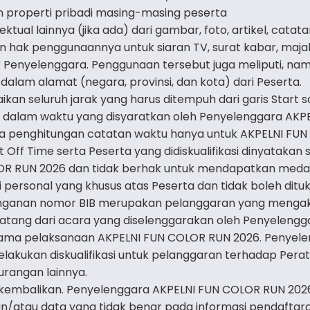
 properti pribadi masing-masing peserta
tual lainnya (jika ada) dari gambar, foto, artikel, catata
 hak penggunaannya untuk siaran TV, surat kabar, majala
ik Penyelenggara. Penggunaan tersebut juga meliputi, na
 dalam alamat (negara, provinsi, dan kota) dari Peserta.
n seluruh jarak yang harus ditempuh dari garis Start samp
ish, dalam waktu yang disyaratkan oleh Penyelenggara AK
a penghitungan catatan waktu hanya untuk AKPELNI FUN
Off Time serta Peserta yang didiskualifikasi dinyatakan 
R RUN 2026 dan tidak berhak untuk mendapatkan medali 
 personal yang khusus atas Peserta dan tidak boleh dit
ganan nomor BIB merupakan pelanggaran yang mengakiba
atang dari acara yang diselenggarakan oleh Penyelengg
selama pelaksanaan AKPELNI FUN COLOR RUN 2026. Penyel
kukan diskualifikasi untuk pelanggaran terhadap Peratu
urangan lainnya.
dikembalikan. Penyelenggara AKPELNI FUN COLOR RUN 202
n/atau data yang tidak benar pada informasi pendaftara