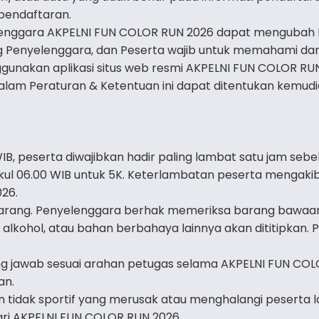
 pendaftaran.
enggara AKPELNI FUN COLOR RUN 2026 dapat mengubah P
 Penyelenggara, dan Peserta wajib untuk memahami da
gunakan aplikasi situs web resmi AKPELNI FUN COLOR RUN
alam Peraturan & Ketentuan ini dapat ditentukan kemud
WIB, peserta diwajibkan hadir paling lambat satu jam seb
kul 06.00 WIB untuk 5K. Keterlambatan peserta mengakiba
26.
barang. Penyelenggara berhak memeriksa barang bawaa
lkohol, atau bahan berbahaya lainnya akan dititipkan. P
ng jawab sesuai arahan petugas selama AKPELNI FUN CO
an.
 tidak sportif yang merusak atau menghalangi peserta l
 dari AKPELNI FUN COLOR RUN 2026.