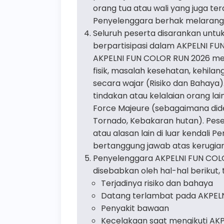
orang tua atau wali yang juga te
Penyelenggara berhak melarang 
Seluruh peserta disarankan unt
berpartisipasi dalam AKPELNI F
AKPELNI FUN COLOR RUN 2026 mem
fisik, masalah kesehatan, kehilan
secara wajar (Risiko dan Bahaya).
tindakan atau kelalaian orang la
Force Majeure (sebagaimana didef
Tornado, Kebakaran hutan). Pes
atau alasan lain di luar kendali
bertanggung jawab atas kerugian
Penyelenggara AKPELNI FUN COLO
disebabkan oleh hal-hal berikut,
Terjadinya risiko dan bahaya
Datang terlambat pada AKPEL
Penyakit bawaan
Kecelakaan saat mengikuti AK