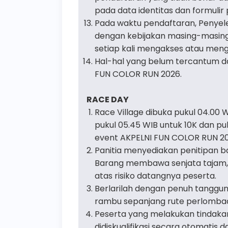
pada data identitas dan formulir
Pada waktu pendaftaran, Penyel
dengan kebijakan masing-masing
setiap kali mengakses atau meng
Hal-hal yang belum tercantum d
FUN COLOR RUN 2026.
RACE DAY
Race Village dibuka pukul 04.00 
pukul 05.45 WIB untuk 10K dan pu
event AKPELNI FUN COLOR RUN 20
Panitia menyediakan penitipan 
Barang membawa senjata tajam, a
atas risiko datangnya peserta.
Berlarilah dengan penuh tanggu
rambu sepanjang rute perlomba
Peserta yang melakukan tindakan
didiskualifikasi secara otomatis